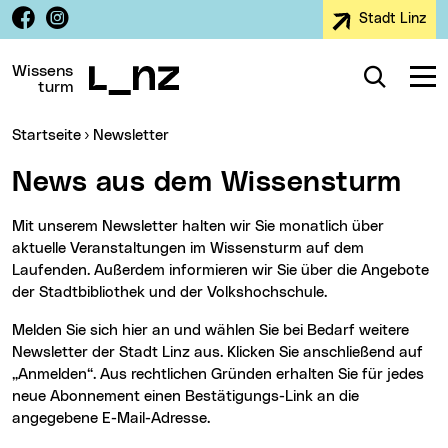
Facebook
Instagram
Stadt Linz
Zur Navigation
Zum Inhalt
Zur Suche
Wissens
Suche
Navig
turm
Sie sind hier:
(aktueller Menüpunkt)
Startseite
Newsletter
News aus dem Wissensturm
Mit unserem Newsletter halten wir Sie monatlich über
aktuelle Veranstaltungen im Wissensturm auf dem
Laufenden. Außerdem informieren wir Sie über die Angebote
der Stadtbibliothek und der Volkshochschule.
Melden Sie sich hier an und wählen Sie bei Bedarf weitere
Newsletter der Stadt Linz aus. Klicken Sie anschließend auf
„Anmelden“. Aus rechtlichen Gründen erhalten Sie für jedes
neue Abonnement einen Bestätigungs-Link an die
angegebene E-Mail-Adresse.