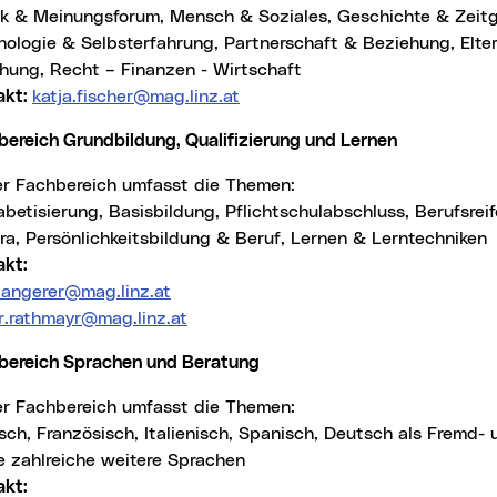
tik & Meinungsforum, Mensch & Soziales, Geschichte & Zeitg
hologie & Selbsterfahrung, Partnerschaft & Beziehung, Elte
ehung, Recht – Finanzen - Wirtschaft
akt:
katja.fischer@mag.linz.at
bereich Grundbildung, Qualifizierung und Lernen
ser Fachbereich umfasst die Themen:
betisierung, Basisbildung, Pflichtschulabschluss, Berufsrei
ra, Persönlichkeitsbildung & Beruf, Lernen & Lerntechniken
akt:
a.angerer@mag.linz.at
er.rathmayr@mag.linz.at
bereich Sprachen und Beratung
ser Fachbereich umfasst die Themen:
sch, Französisch, Italienisch, Spanisch, Deutsch als Fremd-
e zahlreiche weitere Sprachen
akt: