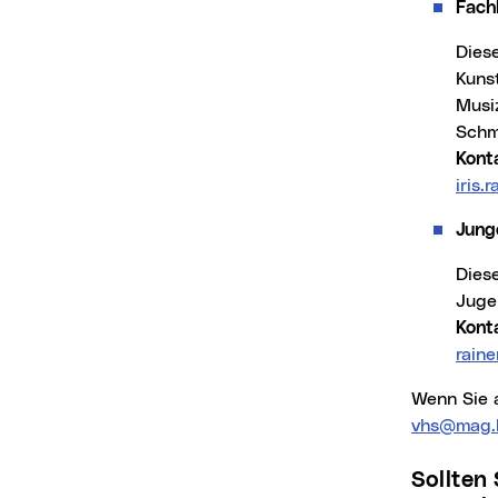
Fachb
Die
Kunst
Musiz
Schm
Kont
iris.
Jung
Dieser Fachbereich umfasst verschiedene Themen und Angebote für Kinder und
Juge
Kont
rain
Wenn Sie
vhs@mag.l
Sollten Sie Interesse haben, schicken Sie uns bitte folgende