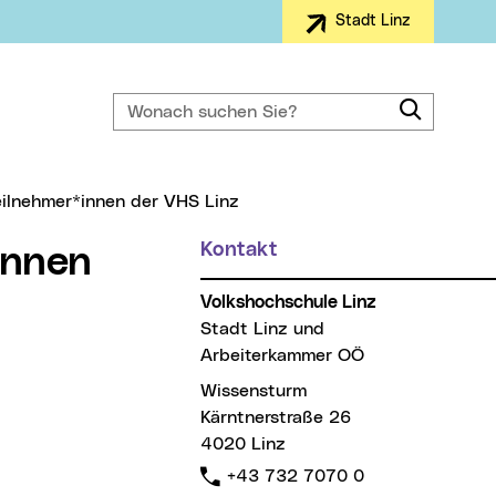
Stadt Linz
Wonach suchen Sie?
Suche
Teilnehmer*innen der VHS Linz
Kontakt
*innen
Volkshochschule Linz
Stadt Linz und
Arbeiterkammer OÖ
Wissensturm
Kärntnerstraße 26
4020 Linz
Telefon:
+43 732 7070 0