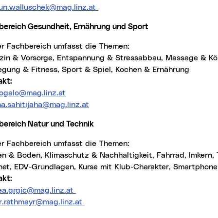
un.walluschek@mag.linz.at
bereich Gesundheit, Ernährung und Sport
ser Fachbereich umfasst die Themen:
zin & Vorsorge, Entspannung & Stressabbau, Massage & Kör
gung & Fitness, Sport & Spiel, Kochen & Ernährung
akt:
rogalo@mag.linz.at
na.sahitijaha@mag.linz.at
bereich Natur und Technik
ser Fachbereich umfasst die Themen:
en & Boden, Klimaschutz & Nachhaltigkeit, Fahrrad, Imkern,
rnet, EDV-Grundlagen, Kurse mit Klub-Charakter, Smartphone
akt:
ea.grgic@mag.linz.at
er.rathmayr@mag.linz.at