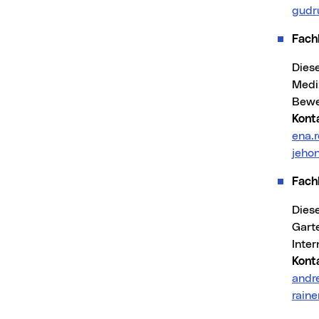
gudr
Fach
Die
Medi
Bewe
Kont
ena.
jeho
Fach
Die
Gart
Inte
Kont
andr
rain