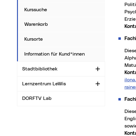
Poli
Kurssuche
Psyc
Erzi
Warenkorb
Kont
Fach
Kursorte
Die
Information für Kund*innen
Alpha
Matu
Stadtbibliothek
Aufklappen
Kont
ilon
Lernzentrum LeWis
Aufklappen
rain
DORFTV Lab
Fach
Die
Engli
sowi
Kont