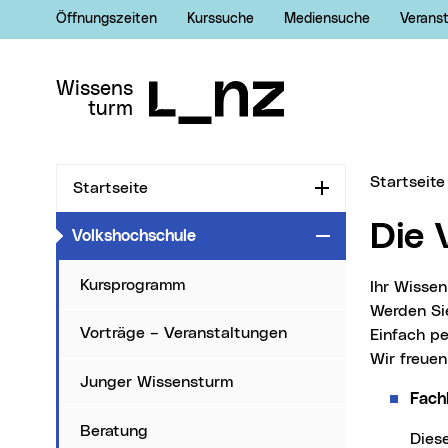
Öffnungszeiten
Kurssuche
Mediensuche
Verans
Zur Navigation
Zum Inhalt
Zur Suche
Wissens
turm
Sie sind hi
Startseite
Startseite
Aufklappen
Die
(aktueller Menüpunkt)
Volkshochschule
Zuklappen
Kursprogramm
Ihr Wisse
Werden Sie
Vorträge – Veranstaltungen
Einfach p
Wir freuen
Junger Wissensturm
Fachb
Beratung
Die