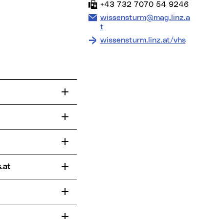
Fax:
+43 732 7070 54 9246
E-Mail Adresse:
wissensturm@mag.linz.a
t
wissensturm.linz.at/vhs
s.at