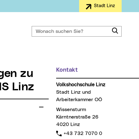
Stadt Linz
Wonach suchen Sie?
Suche
Kontakt
S Linz
Volkshochschule Linz
Stadt Linz und
Arbeiterkammer OÖ
Wissensturm
Kärntnerstraße 26
4020 Linz
Telefon:
+43 732 7070 0