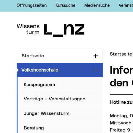
Öffnungszeiten
Kurssuche
Mediensuche
Verans
Zur Navigation
Zum Inhalt
Zur Suche
Wissens
turm
Sie sind hi
Startseite
Startseite
Aufklappen
Informationen und Hilfestellungen zu
(aktueller Menüpunkt)
Volkshochschule
Zuklappen
den 
Kursprogramm
Vorträge – Veranstaltungen
Hotline 
Junger Wissensturm
Montag, 
Mittwoch 
Beratung
Freitag 9 