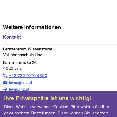
Weitere Informationen
Kontakt
Lernzentrum Wissensturm
Volkshochschule Linz
Kärntnerstraße 26
4020 Linz
Telefon:
+43 732 7070 4390
E-Mail Adresse:
lewis@linz.at
lewis.linz.at
Ihre Privatsphäre ist uns wichtig!
Diese Website verwendet Cookies. Bitte wählen Sie Ihre
gewünschten Einstellungen. Diese können Sie jederzeit
Wichtige Links