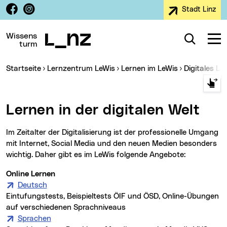
Facebook
Instagram
Stadt Linz
Zur Navigation
Zum Inhalt
Zur Suche
Wissens
Suche
Navig
turm
Sie sind hier:
Startseite
Lernzentrum LeWis
Lernen im LeWis
Digitales L
Lernen in der digitalen Welt
Im Zeitalter der Digitalisierung ist der professionelle Umgang
mit Internet, Social Media und den neuen Medien besonders
wichtig. Daher gibt es im LeWis folgende Angebote:
Online Lernen
Deutsch
Eintufungstests, Beispieltests ÖIF und ÖSD, Online-Übungen
auf verschiedenen Sprachniveaus
Sprachen