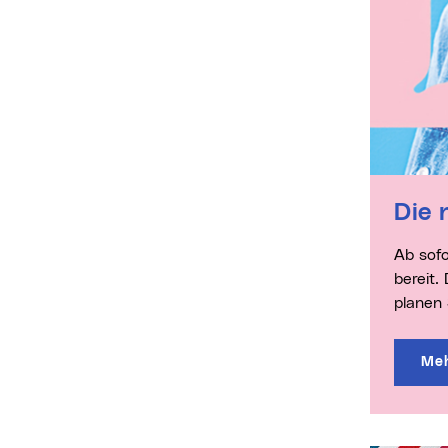
Di
Ab sofort liegen die aktuellen Programmbücher der Volkshochschule Linz im Wissensturm zur kostenlosen Mitnahme
bereit.
planen 
Meh