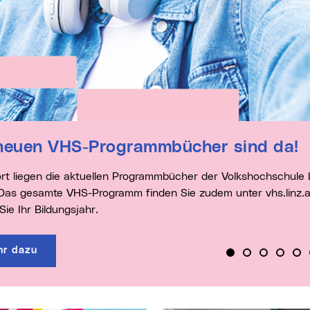
e neuen VHS-Programmbücher sind da!
 Das gesamte VHS-Programm finden Sie zudem unter vhs.linz.at
Sie Ihr Bildungsjahr.
r dazu
Beitrag 1: Die n
Beitrag 2: Das
Beitrag 3:
Beitr
Bei