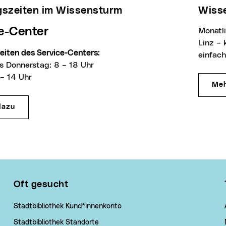
ngszeiten im Wissensturm
Wis
ce-Center
Monatlich Neues aus Volkshochschule und Stadtbibliothek
Linz – 
zeiten des Service-Centers:
einfach
s Donnerstag: 8 – 18 Uhr
 – 14 Uhr
Meh
dazu
Oft gesucht
Stadtbibliothek Kund*innenkonto
Stadtbibliothek Standorte