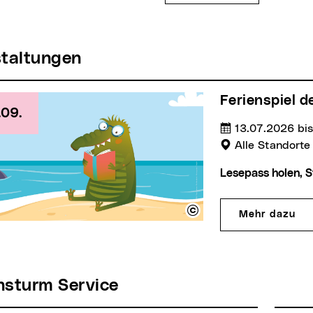
staltungen
Ferienspiel 
.09.
Termin:
13.07.2026 bis
Veranstaltungs
Alle Standorte
Lesepass holen,
Mehr dazu
ensturm Service