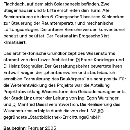
Flachdach, auf dem sich Solarpaneele befinden. Zwei
Stiegenhäuser und 5 Lifte erschließen den Turm. Alle
Seminarräume ab dem 6. Obergeschoß besitzen Kühldecken
zur Steuerung der Raumtemperatur und mechanische
Lüftungsanlagen. Die unteren Bereiche werden konventionell
beheizt und belüftet. Der Festsaal im Erdgeschoß ist
klimatisiert.
Das architektonische Grundkonzept des Wissensturms
stammt von den Linzer Architekten
DI
Franz Kneidinger und
DI
Heinz Stögmüller. Der Gestaltungsbeirat bewertete ihren
Entwurf wegen der „phantasievollen und städtebaulich
sensiblen Formulierung des Baukörpers“ als sehr positiv. Für
die Weiterentwicklung des Projekts war die Abteilung
Projektabwicklung Wissensturm des Gebäudemanagements
der Stadt Linz unter der Leitung von
Ing.
Egon Wurzinger
und
DI
Manfred Diessl verantwortlich. Die Realisierung des
Wissensturms erfolgte durch die von der LINZ
AG
gegründete „Stadtbibliothek-Errichtungs
GmbH
“.
Baubeginn:
Februar 2005