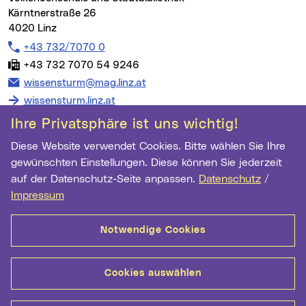
Kärntnerstraße 26
4020 Linz
Telefon:
+43 732/7070 0
Fax:
+43 732 7070 54 9246
E-Mail Adresse:
wissensturm@mag.linz.at
wissensturm.linz.at
Ihre Privatsphäre ist uns wichtig!
Diese Website verwendet Cookies. Bitte wählen Sie Ihre
gewünschten Einstellungen. Diese können Sie jederzeit
Wichtige Links
auf der Datenschutz-Seite anpassen.
Datenschutz
/
Newsletter Anmeldung
Impressum
Ihre E-Mail Adresse
Notwendige Cookies
Anmelden
Cookies auswählen