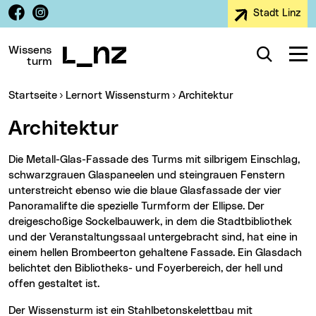
Facebook
Instagram
Stadt Linz
Zur Navigation
Zum Inhalt
Zur Suche
Wissens
Suche
Navig
turm
Sie sind hier:
Startseite
Lernort Wissensturm
Architektur
Architektur
Die Metall-Glas-Fassade des Turms mit silbrigem Einschlag,
schwarzgrauen Glaspaneelen und steingrauen Fenstern
unterstreicht ebenso wie die blaue Glasfassade der vier
Panoramalifte die spezielle Turmform der Ellipse. Der
dreigeschoßige Sockelbauwerk, in dem die Stadtbibliothek
und der Veranstaltungssaal untergebracht sind, hat eine in
einem hellen Brombeerton gehaltene Fassade. Ein Glasdach
belichtet den Bibliotheks- und Foyerbereich, der hell und
offen gestaltet ist.
Der Wissensturm ist ein Stahlbetonskelettbau mit