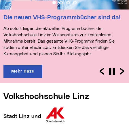
Beitrag 1: Die neuen VHS-Programmbücher 
Beitrag 2: Ihre Meinung zählt! Umfrag
Beitrag 3: VHS-Sommerprogramm 
Beitrag 4: Stark durch Bildun
Die neuen VHS-Programmbücher sind da!
Ab sofort liegen die aktuellen Programmbücher der
Volkshochschule Linz im Wissensturm zur kostenlosen
Mitnahme bereit. Das gesamte VHS-Programm finden Sie
zudem unter vhs.linz.at. Entdecken Sie das vielfältige
Kursangebot und planen Sie Ihr Bildungsjahr.
Zurück
Stop
We
Mehr dazu
Volkshochschule Linz
Stadt Linz und