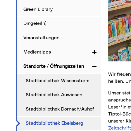
Green Library
Dingelei(h)
Veranstaltungen
Medientipps
Aufklappen
Standorte / Öffnungszeiten
Zuklappen
Wir freuen uns, Sie in der Stadtbibliothek Ebelsberg im Volkshaus Ebelsberg willkommen zu
Stadtbibliothek Wissensturm
heißen. Un
Unser stets aktuelles Angebot umfasst rund 8.600 Medien, von unterhaltsamer und
Stadtbibliothek Auwiesen
anspruchsv
Leser*in 
Stadtbibliothek Dornach/Auhof
Tiptoi-Bü
unserer Ki
(aktueller Menüpunkt
Stadtbibliothek Ebelsberg
Zeitschrif