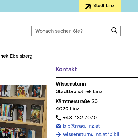
Stadt Linz
Wonach suchen Sie?
Suche
othek Ebelsberg
Kontakt
Wissensturm
Stadtbibliothek Linz
Kärntnerstraße 26
4020 Linz
Telefon:
+43 732 7070
E-Mail Adresse:
bib@mag.linz.at
wissensturm.linz.at/bibli