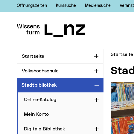
Öffnungszeiten
Kurssuche
Mediensuche
Verans
Zur Navigation
Zum Inhalt
Zur Suche
Wissens
turm
Sie sind hi
Startseite
Startseite
Aufklappen
Sta
Volkshochschule
Aufklappen
Stadtbibliothek
Zuklappen
Online-Katalog
Aufklappen
Mein Konto
Digitale Bibliothek
Aufklappen