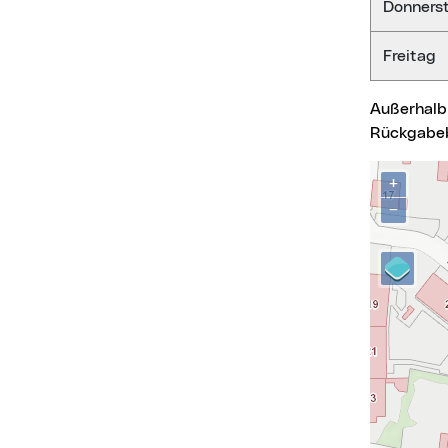
Donners
Freitag
Außerhalb der Öffnungszeiten ist eine Medienrückgabe rund um die Uhr über eine
Rückgabeb
Karte über
+
−