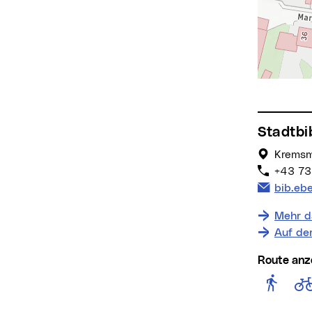
Stadtb
Kremsm
+43 7
E-Mail 
bib.eb
Mehr d
Auf de
Route anz
Rout