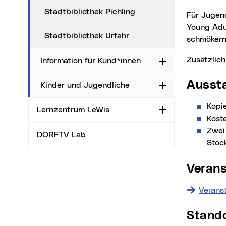
Stadtbibliothek Pichling
Für Jugendliche und junge Erwachsene haben wir eine gemütliche Leseecke, in der Sie in
Young Adu
Stadtbibliothek Urfahr
schmökern
Zusätzlic
Information für Kund*innen
Aufklappen
Ausst
Kinder und Jugendliche
Aufklappen
Kopi
Lernzentrum LeWis
Aufklappen
Kost
Zwei
DORFTV Lab
Stoc
Veran
Verans
Stand