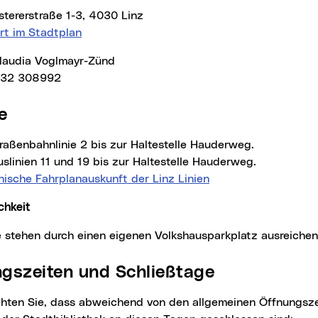
stererstraße 1-3, 4030 Linz
rt im Stadtplan
 Claudia Voglmayr-Zünd
732 308992
se
Straßenbahnlinie 2 bis zur Haltestelle Hauderweg.
slinien 11 und 19 bis zur Haltestelle Hauderweg.
nische Fahrplanauskunft der Linz Linien
(neues Fenster)
chkeit
ze stehen durch einen eigenen Volkshausparkplatz ausreiche
ungszeiten und Schließtage