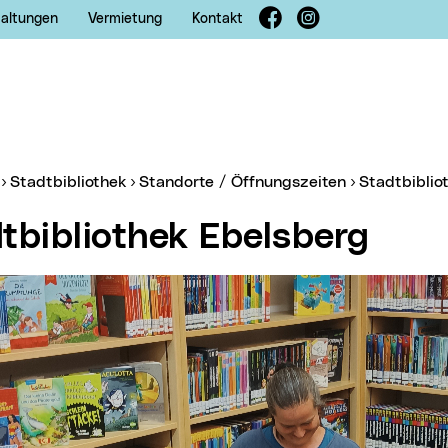
Facebook
Instagram
taltungen
Vermietung
Kontakt
er:
Stadtbibliothek
Standorte / Öffnungszeiten
Stadtbibli
dtbibliothek Ebelsberg