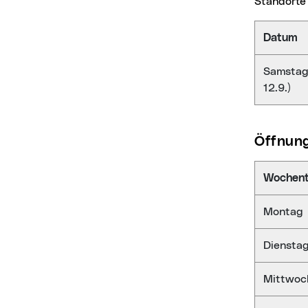
Standorte 
Datum
Samstage
12.9.)
Öffnun
Wochen
Montag
Diensta
Mittwoc