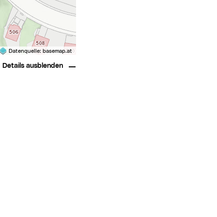
Datenquelle:
basemap.at
Details ausblenden
rsmittel
 Individualverkehr