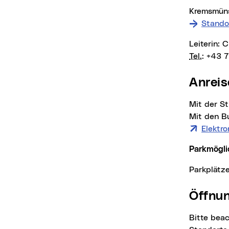
Kremsmün
Stando
Leiterin:
Tel.
: +43 
Anrei
Mit der 
Mit den Bu
Elektro
Parkmögli
Parkplät
Öffn
Bitte beachten Sie, dass abweichend von den allgemeinen Öffnungszeiten folgende