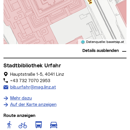
Datenquelle:
basemap.at
Details ausblenden
Stadtbibliothek Urfahr
Hauptstraße 1-5, 4041 Linz
+43 732 7070 2953
E-Mail Adresse:
bib.urfahr@mag.linz.at
Mehr dazu
Auf der Karte anzeigen
Route anzeigen
Route anzeigen für Fußgänger
Route anzeigen für Radfahr
Route anzeigen für öffentlich
Route anzeigen für motor