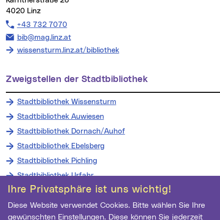
Kärntnerstraße 26
4020 Linz
Telefon:
+43 732 7070
E-Mail Adresse:
bib@mag.linz.at
wissensturm.linz.at/bibliothek
Zweigstellen der Stadtbibliothek
Stadtbibliothek Wissensturm
Stadtbibliothek Auwiesen
Stadtbibliothek Dornach/Auhof
Stadtbibliothek Ebelsberg
Stadtbibliothek Pichling
Stadtbibliothek Urfahr
Ihre Privatsphäre ist uns wichtig!
Diese Website verwendet Cookies. Bitte wählen Sie Ihre
Wichtige Links
gewünschten Einstellungen. Diese können Sie jederzeit