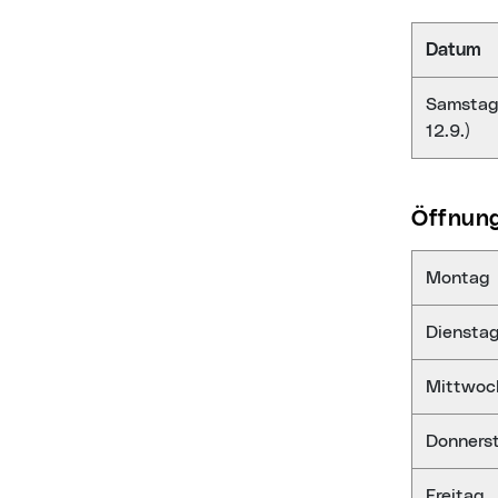
Datum
Samstage
12.9.)
Öffnun
Montag
Diensta
Mittwoc
Donners
Freitag