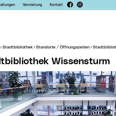
Facebook
Instagram
taltungen
Vermietung
Kontakt
er:
Stadtbibliothek
Standorte / Öffnungszeiten
Stadtbibli
dtbibliothek Wissensturm