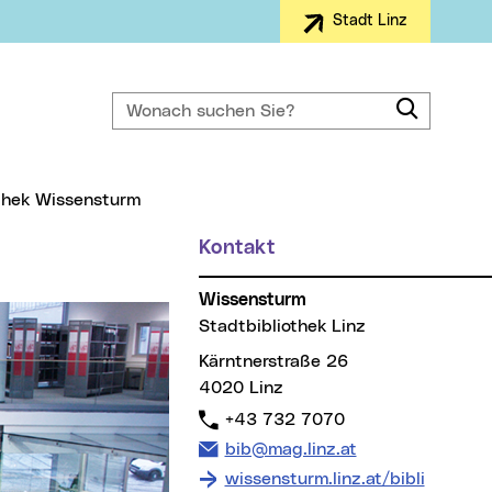
Stadt Linz
Wonach suchen Sie?
Suche
othek Wissensturm
Kontakt
Wissensturm
Stadtbibliothek Linz
Kärntnerstraße 26
4020 Linz
Telefon:
+43 732 7070
E-Mail Adresse:
bib@mag.linz.at
wissensturm.linz.at/bibli