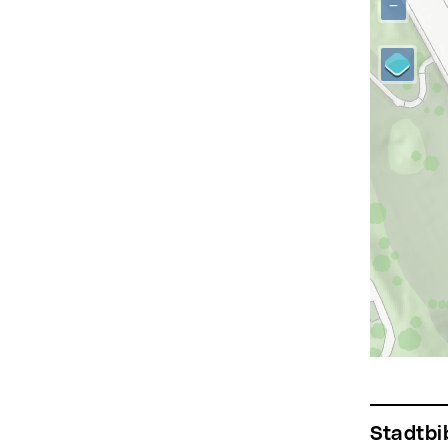
−
Stadtb