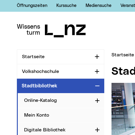
Öffnungszeiten
Kurssuche
Mediensuche
Verans
Zur Navigation
Zum Inhalt
Zur Suche
Wissens
turm
Sie sind hi
Startseite
Startseite
Aufklappen
Sta
Volkshochschule
Aufklappen
Stadtbibliothek
Zuklappen
Online-Katalog
Aufklappen
Mein Konto
Digitale Bibliothek
Aufklappen