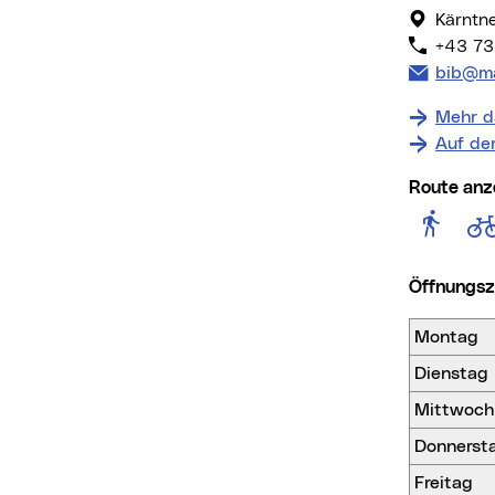
Kärntn
+43 73
E-Mail 
bib@ma
Mehr d
Auf de
Route anz
Rout
Öffnungs
Montag
Dienstag
Mittwoch
Donnerst
Freitag