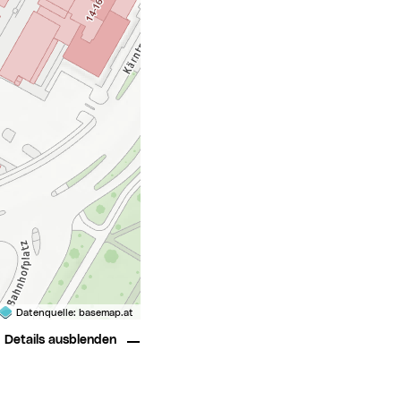
Datenquelle:
basemap.at
Details ausblenden