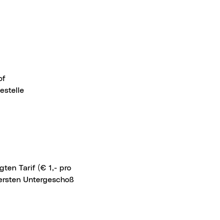
of
estelle
ersten Untergeschoß