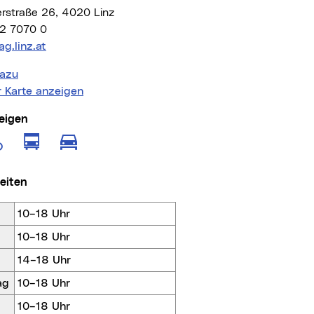
erstraße 26, 4020 Linz
2 7070 0
Adresse:
g.linz.at
azu
r Karte anzeigen
eigen
e anzeigen für Fußgänger
Route anzeigen für öffentliche Verkeh
Route anzeigen für Radfahrer
Route anzeigen für motorisierten
zeiten
10–18 Uhr
10–18 Uhr
14–18 Uhr
ag
10–18 Uhr
10–18 Uhr