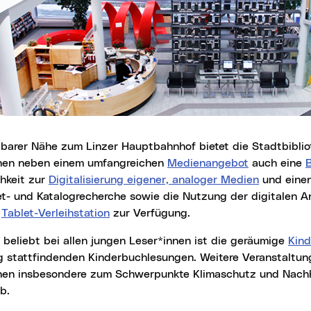
nen neben einem umfangreichen
Medienangebot
auch eine
B
hkeit zur
Digitalisierung eigener, analoger Medien
und eine
nkt)
et- und Katalogrecherche sowie die Nutzung der digitalen A
e
Tablet-Verleihstation
zur Verfügung.
s beliebt bei allen jungen Leser*innen ist die geräumige
Kind
g stattfindenden Kinderbuchlesungen. Weitere Veranstaltun
nen insbesondere zum Schwerpunkte Klimaschutz und Nachh
b.