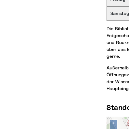
Samsta
Die Bibliothek wird an Samstagen als Selbstbedienungsbibliothek geführt. Im
Erdgescho
und Rückn
über das B
gerne.
Außerhalb der Öffnungszeiten der Stadtbibliothek ist eine Medienrückgabe während der
Öffnungsz
der Wisse
Haupteing
Stand
Karte über
+