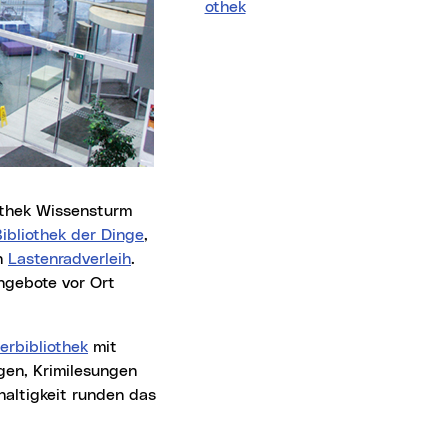
othek
ibliothek der Dinge
,
n
Lastenradverleih
.
ngebote vor Ort
erbibliothek
mit
gen, Krimilesungen
altigkeit runden das