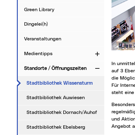
Green Library
Dingelei(h)
Veranstaltungen
Medientipps
Aufklappen
In unmittelbarer Nähe zum Linzer Hauptbahnhof bietet die Stadtbibliothek Wissensturm
Standorte / Öffnungszeiten
Zuklappen
auf 3 Ebe
die Möglic
(aktueller Menüpu
Stadtbibliothek Wissensturm
Für Intern
steht ein
Stadtbibliothek Auwiesen
Besonder
regelmäßi
Stadtbibliothek Dornach/Auhof
und Aktio
Angebot a
Stadtbibliothek Ebelsberg