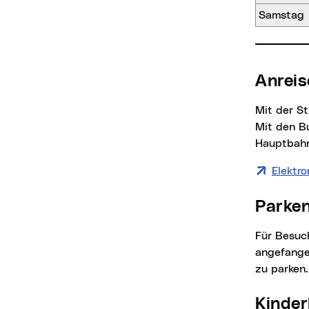
Samstag
Anrei
Mit der 
Mit den Bu
Hauptbah
Elektro
Parke
Für Besucher*innen der Bibliothek gibt es die Möglichkeit zum ermäßigten Tarif (€ 1,- pro
angefange
zu parken.
Kinde